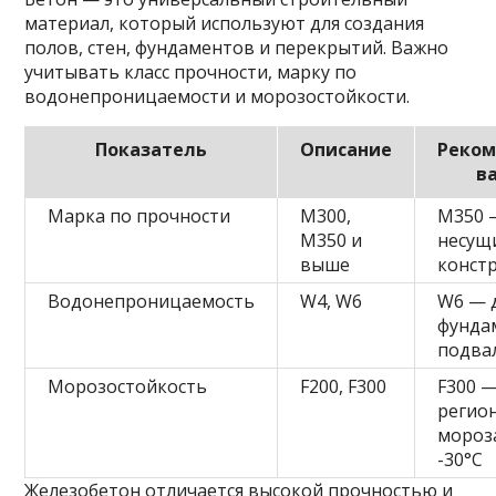
материал, который используют для создания
полов, стен, фундаментов и перекрытий. Важно
учитывать класс прочности, марку по
водонепроницаемости и морозостойкости.
Показатель
Описание
Реко
в
Марка по прочности
М300,
М350 
М350 и
несущ
выше
конст
Водонепроницаемость
W4, W6
W6 — 
фунда
подва
Морозостойкость
F200, F300
F300 —
регион
мороз
-30°C
Железобетон отличается высокой прочностью и