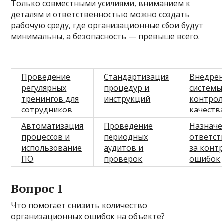
Только совместными усилиями, вниманием к
деталям и ответственностью можно создать
рабочую среду, где организационные сбои будут
минимальны, а безопасность — превыше всего.
Проведение
Стандартизация
Внедре
регулярных
процедур и
систем
тренингов для
инструкций
контро
сотрудников
качеств
Автоматизация
Проведение
Назнач
процессов и
периодных
ответс
использование
аудитов и
за конт
ПО
проверок
ошибок
Вопрос 1
Что помогает снизить количество
организационных ошибок на объекте?