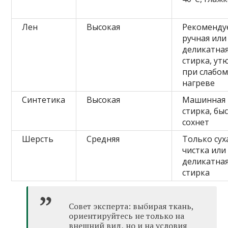
Лен
Высокая
Рекоменду
ручная или
деликатна
стирка, ут
при слабо
нагреве
Синтетика
Высокая
Машинная
стирка, бы
сохнет
Шерсть
Средняя
Только сух
чистка или
деликатна
стирка
Совет эксперта: выбирая ткань,
ориентируйтесь не только на
внешний вид, но и на условия