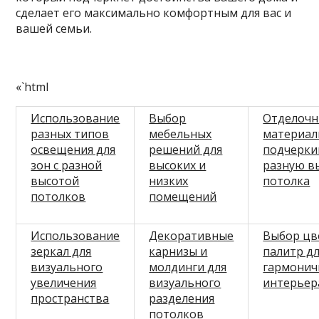
сделает его максимально комфортным для вас и
вашей семьи.
«`html
Использование
Выбор
Отделоч
разных типов
мебельных
материал
освещения для
решений для
подчерк
зон с разной
высоких и
разную в
высотой
низких
потолка
потолков
помещений
Использование
Декоративные
Выбор цв
зеркал для
карнизы и
палитр д
визуального
молдинги для
гармонич
увеличения
визуального
интерьер
пространства
разделения
потолков