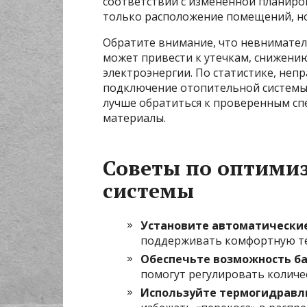
соответствии с измененной планиро
только расположение помещений, н
Обратите внимание, что невнимател
может привести к утечкам, снижени
электроэнергии. По статистике, неп
подключение отопительной системы 
лучше обратиться к проверенным сп
материалы.
Советы по оптими
системы
Установите автоматически
поддерживать комфортную те
Обеспечьте возможность б
помогут регулировать количе
Используйте термогидравл