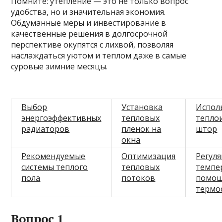
Помните: утепление — это не только вопрос
удобства, но и значительная экономия.
Обдуманные меры и инвестирование в
качественные решения в долгосрочной
перспективе окупятся с лихвой, позволяя
наслаждаться уютом и теплом даже в самые
суровые зимние месяцы.
Выбор
Установка
Испол
энергоэффективных
тепловых
тепло
радиаторов
пленок на
штор
окна
Рекомендуемые
Оптимизация
Регул
системы теплого
тепловых
темпе
пола
потоков
помо
термо
Вопрос 1