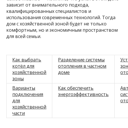
зависит от внимательного подхода,
квалифицированных специалистов и
использования современных технологий. Тогда
дом с хозяйственной зоной будет не только
комфортным, но и экономичным пространством
для всей семьи.
Как выбрать
Разделение системы
Ус
котёл для
отопления в частном
зо
хозяйственной
доме
от
зоны
Варианты
Как обеспечить
Ав
подключения
энергоэффективность
си
для
от
хозяйственной
части