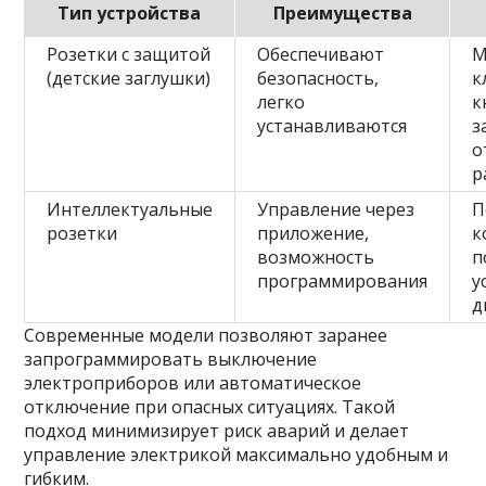
Тип устройства
Преимущества
Розетки с защитой
Обеспечивают
М
(детские заглушки)
безопасность,
к
легко
к
устанавливаются
з
о
р
Интеллектуальные
Управление через
П
розетки
приложение,
к
возможность
п
программирования
у
д
Современные модели позволяют заранее
запрограммировать выключение
электроприборов или автоматическое
отключение при опасных ситуациях. Такой
подход минимизирует риск аварий и делает
управление электрикой максимально удобным и
гибким.