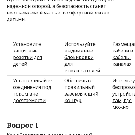
надежной опорой, а безопасность станет
неотъемлемой частью комфортной жизни с
детьми.
Установите
Используйте
Размеща
защитные
выдвижные
кабели в
розетки для
блокировки
кабель-
детей
для
каналах
выключателей
Устанавливайте
Обеспечьте
Использ
соединения под
правильный
беспров
током вне
заземляющий
устройст
досягаемости
контур
там, где
можно
Вопрос 1