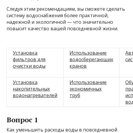
Следуя этим рекомендациям, вы сможете сделать
систему водоснабжения более практичной,
надежной и экологичной — что значительно
повысит качество вашей повседневной жизни.
Установка
Использование
Ав
фильтров для
водосберегающих
си
очистки воды
кранов
Установка
Использование
Об
накопительных
экономичных
пр
водонагревателей
труб
ис
во
Вопрос 1
Как уменьшить расходы воды в повседневной