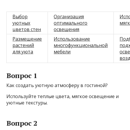
Выбор
Организация
Исп
уютных
оптимального
мяг
цветов стен
освещения
Размещение
Использование
Под
растений
многофункциональной
под
для уюта
мебели
осв
воз
Вопрос 1
Как создать уютную атмосферу в гостиной?
Используйте теплые цвета, мягкое освещение и
уютные текстуры.
Вопрос 2