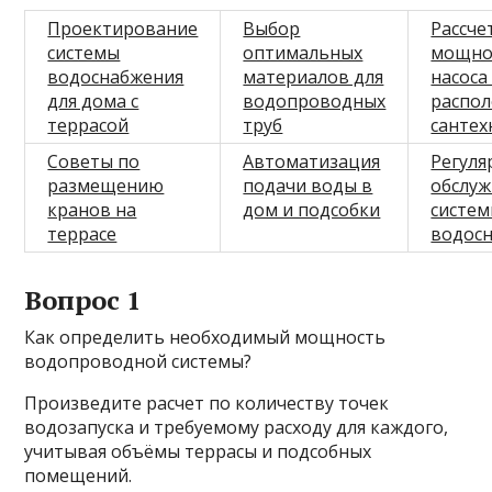
Проектирование
Выбор
Рассче
системы
оптимальных
мощно
водоснабжения
материалов для
насоса
для дома с
водопроводных
распо
террасой
труб
сантех
Советы по
Автоматизация
Регуля
размещению
подачи воды в
обслу
кранов на
дом и подсобки
систе
террасе
водос
Вопрос 1
Как определить необходимый мощность
водопроводной системы?
Произведите расчет по количеству точек
водозапуска и требуемому расходу для каждого,
учитывая объёмы террасы и подсобных
помещений.