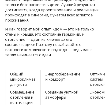
тепла и безопасности в доме. Лучший результат
достигается, когда проектирование и реализация
происходят в синергии, с учетом всех аспектов
проживания.
И как говорит мой опыт: «Дом — это не только
стены и крыша, это состояние гармонии, и
отопление — один из ключевых его
составляющих.» Поэтому не забывайте о
важности комплексного подхода — ведь ваше
тепло начинается с идеи.
Общий
Энергосбережение
Оптими
микроклимат
и комфорт
систем
для уюта
отопле
Совмещение
Создание уютной
Эконом
отопления и
атмосферы
отопле
вентиляции