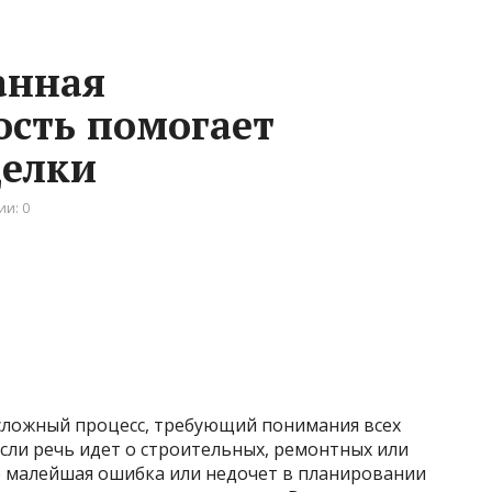
анная
ость помогает
делки
и: 0
сложный процесс, требующий понимания всех
если речь идет о строительных, ремонтных или
е малейшая ошибка или недочет в планировании