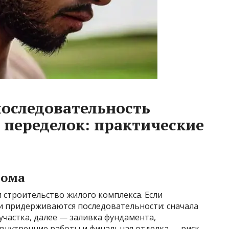
оследовательность
 переделок: практические
дома
строительство жилого комплекса. Если
 и придерживаются последовательности: сначала
частка, далее — заливка фундамента,
 внутренние работы и финальная отделка — риск