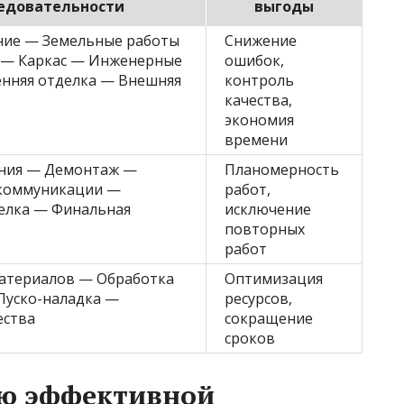
едовательности
выгоды
ие — Земельные работы
Снижение
 — Каркас — Инженерные
ошибок,
енняя отделка — Внешняя
контроль
качества,
экономия
времени
яния — Демонтаж —
Планомерность
коммуникации —
работ,
елка — Финальная
исключение
повторных
работ
атериалов — Обработка
Оптимизация
уско-наладка —
ресурсов,
ества
сокращение
сроков
ию эффективной