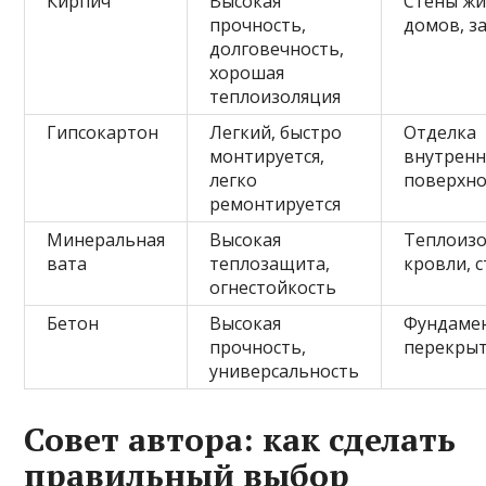
Кирпич
Высокая
Стены ж
прочность,
домов, з
долговечность,
хорошая
теплоизоляция
Гипсокартон
Легкий, быстро
Отделка
монтируется,
внутренн
легко
поверхно
ремонтируется
Минеральная
Высокая
Теплоиз
вата
теплозащита,
кровли, 
огнестойкость
Бетон
Высокая
Фундаме
прочность,
перекры
универсальность
Совет автора: как сделать
правильный выбор