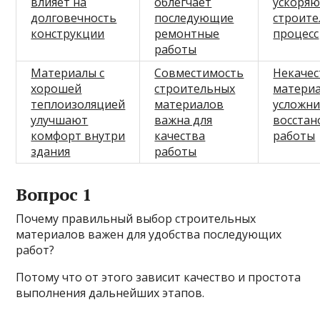
влияет на
облегчает
ускоря
долговечность
последующие
строит
конструкции
ремонтные
процесс
работы
Материалы с
Совместимость
Некаче
хорошей
строительных
материа
теплоизоляцией
материалов
усложн
улучшают
важна для
восста
комфорт внутри
качества
работы
здания
работы
Вопрос 1
Почему правильный выбор строительных
материалов важен для удобства последующих
работ?
Потому что от этого зависит качество и простота
выполнения дальнейших этапов.