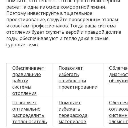
помнить, что тепло — это не просто инженерный
расчет, а одна из основ комфортной жизни.
Поэтому инвестируйте в тщательное
проектирование, следуйте проверенным этапам
и советам профессионалов. Тогда ваша система
отопления будет служить верой и правдой долгие
годы, обеспечивая уют и тепло даже в самые
суровые зимы.
Обеспечивает
Позволяет
Облегча
правильную
избегать
диагнос
работу
ошибок при
обслуж
системы
проектировании
отопления
Позволяет
Помогает
Обеспеч
оптимально
избежать
согласо
распределить
перерасхода
системн
теплоноситель
материалов
элемен