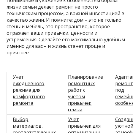
Понимание и уважение к особенностям образа
жизни семьи делает ремонт не просто
техническим процессом, а важной инвестицией в
качество жизни. И помните: дом – это не только
стены и мебель, это пространство, которое
отражает ваши привычки, ценности и
устремления. Сделайте его максимально удобным
именно для вас – и жизнь станет проще и
приятнее.
Учет
Планирование
Адапта
ежедневного
ремонтных
ремонт
режима для
работ с
под
комфортного
учетом
семейн
ремонта
привычек
особен
семьи
Выбор
Учет
Создан
материалов,
привычек для
уютно
соответствующих
оптимизации
атмосф