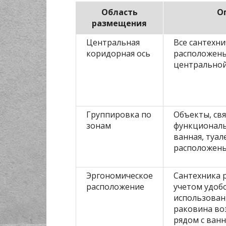
Область
О
размещения
Центральная
Все сантехн
коридорная ось
расположен
центральной
Группировка по
Объекты, св
зонам
функциональ
ванная, туа
расположены
Эргономическое
Сантехника 
расположение
учетом удоб
использован
раковина во
рядом с ван