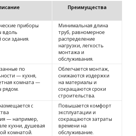
писание
Преимущества
ические приборы
Минимальная длина
ы вдоль
труб, равномерное
 оси здания.
распределение
нагрузки, легкость
монтажа и
обслуживания.
язанные по
Облегчается монтаж,
ности — кухня,
снижаются издержки
летная комната —
на материалы и
 рядом.
сокращаются сроки
строительства.
размещается с
Повышается комфорт
ства
эксплуатации и
ия — например,
сокращаются затраты
зле кухни, душевая
времени на
ной комнатой.
обслуживание.