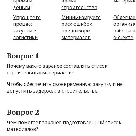
время и
время
материа
деньги
строительства
Упрощаете
Минимизируете
Облегчае
процесс
риск ошибок
организ
закупки и
при выборе
работы н
логистики
материалов
объекте
Вопрос 1
Почему важно заранее составлять список
строительных материалов?
Чтобы обеспечить своевременную закупку и не
допустить задержек в строительстве.
Вопрос 2
Чем помогает заранее подготовленный список
материалов?