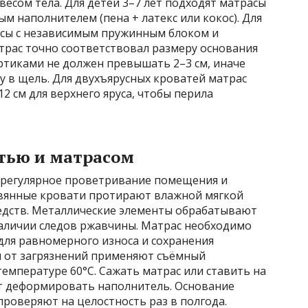
весом тела. Для детей 3–7 лет подходят матрасы
м наполнителем (пена + латекс или кокос). Для
асы с независимым пружинным блоком и
трас точно соответствовал размеру основания
ртиками не должен превышать 2–3 см, иначе
гу в щель. Для двухъярусных кроватей матрас
2 см для верхнего яруса, чтобы перила
атью и матрасом
 регулярное проветривание помещения и
евянные кровати протирают влажной мягкой
редств. Металлические элементы обрабатывают
аличии следов ржавчины. Матрас необходимо
для равномерного износа и сохранения
ы от загрязнений применяют съёмный
емпературе 60°C. Сажать матрас или ставить на
т деформировать наполнитель. Основание
проверяют на целостность раз в полгода.