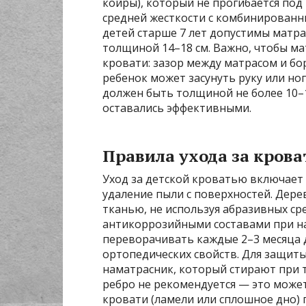
койры), который не прогибается под 
средней жесткости с комбинированны
детей старше 7 лет допустимы матр
толщиной 14–18 см. Важно, чтобы ма
кровати: зазор между матрасом и бо
ребенок может засунуть руку или но
должен быть толщиной не более 10–1
оставались эффективными.
Правила ухода за кров
Уход за детской кроватью включает
удаление пыли с поверхностей. Дер
тканью, не используя абразивных с
антикоррозийными составами при н
переворачивать каждые 2–3 месяца 
ортопедических свойств. Для защит
наматрасник, который стирают при т
ребро не рекомендуется — это може
кровати (ламели или сплошное дно) 