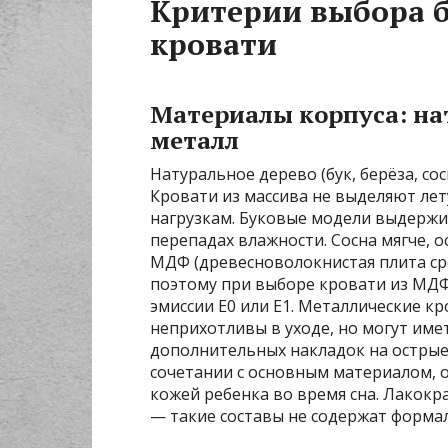
Критерии выбора б
кровати
Материалы корпуса: на
металл
Натуральное дерево (бук, берёза, со
Кровати из массива не выделяют лет
нагрузкам. Буковые модели выдержив
перепадах влажности. Сосна мягче, 
МДФ (древесноволокнистая плита ср
поэтому при выборе кровати из МДФ 
эмиссии E0 или E1. Металлические кр
неприхотливы в уходе, но могут им
дополнительных накладок на острые
сочетании с основным материалом, 
кожей ребенка во время сна. Лакок
— такие составы не содержат формал